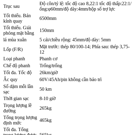
Độ côn/tỷ lệ: tốc độ cao 8,22:1 tốc độ thấp:22:1/
Trục sau
ống:φ60mm/độ dày:4mm/hộp số trợ lực
Tối thiểu. Bán
6500mm
kính quay
Tối thiểu. Giải
150mm
phóng mặt bằng
lá mùa xuân
5 cái/chiều rộng: 45mm/độ dày: 5mm
Mặt trước: thép 80/100-14; Phía sau: thép 3,75-
Lốp (F/R)
12
Loại phanh
Phanh cơ
Chế độ phanh
Trống/trống
Tối đa. Tốc độ
26km/giờ
Ắc quy
60V/45Ah/pin không cần bảo trì
Số dặm mỗi lần
50 km
sạc
Thời gian sạc
8-10 giờ
Trọng lượng lề
265kg
đường
Tổng trọng lượng
465kg
định mức
Tối đa. Tổng
trọng lượng được
565kg