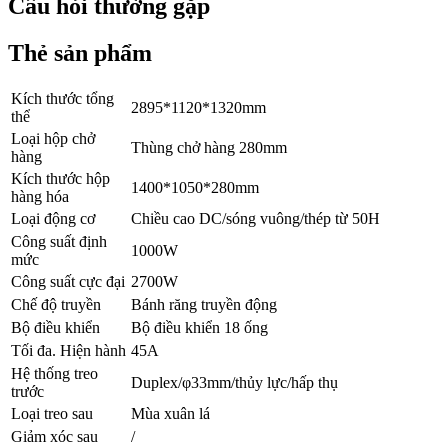
Câu hỏi thường gặp
Thẻ sản phẩm
Kích thước tổng
2895*1120*1320mm
thể
Loại hộp chở
Thùng chở hàng 280mm
hàng
Kích thước hộp
1400*1050*280mm
hàng hóa
Loại động cơ
Chiều cao DC/sóng vuông/thép từ 50H
Công suất định
1000W
mức
Công suất cực đại
2700W
Chế độ truyền
Bánh răng truyền động
Bộ điều khiển
Bộ điều khiển 18 ống
Tối đa. Hiện hành
45A
Hệ thống treo
Duplex/φ33mm/thủy lực/hấp thụ
trước
Loại treo sau
Mùa xuân lá
Giảm xóc sau
/