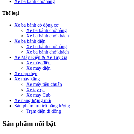
Xe ba bánh chở hàng
Thể loại
Xe ba bánh có động cơ
Xe ba bánh chở hàng
Xe ba bánh chở khách
Xe ba bánh điện
Xe ba bánh chở hàng
Xe ba bánh chở khách
Xe Máy Điện & Xe Tay Ga
Xe máy điện
Xe máy điện
Xe đạp điện
Xe máy xăng
Xe máy tiêu chuẩn
Xe tay ga
Xe máy Cub
Xe năng lượng mới
Sản phẩm lưu trữ năng lượng
Trạm điện di động
Sản phẩm nổi bật