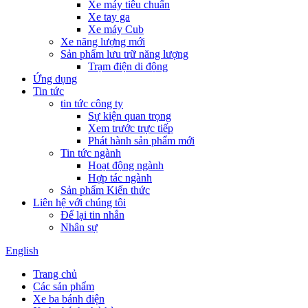
Xe máy tiêu chuẩn
Xe tay ga
Xe máy Cub
Xe năng lượng mới
Sản phẩm lưu trữ năng lượng
Trạm điện di động
Ứng dụng
Tin tức
tin tức công ty
Sự kiện quan trọng
Xem trước trực tiếp
Phát hành sản phẩm mới
Tin tức ngành
Hoạt động ngành
Hợp tác ngành
Sản phẩm Kiến thức
Liên hệ với chúng tôi
Để lại tin nhắn
Nhân sự
English
Trang chủ
Các sản phẩm
Xe ba bánh điện