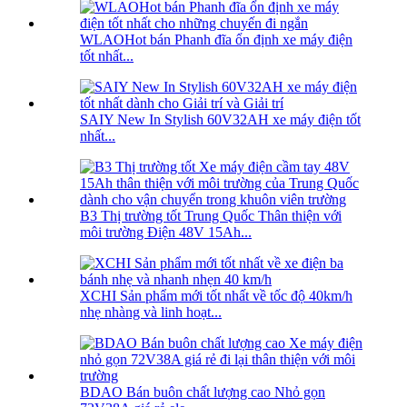
WLAOHot bán Phanh đĩa ổn định xe máy điện
tốt nhất...
SAIY New In Stylish 60V32AH xe máy điện tốt
nhất...
B3 Thị trường tốt Trung Quốc Thân thiện với
môi trường Điện 48V 15Ah...
XCHI Sản phẩm mới tốt nhất về tốc độ 40km/h
nhẹ nhàng và linh hoạt...
BDAO Bán buôn chất lượng cao Nhỏ gọn