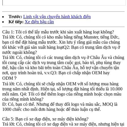
Trước:
Linh vật vận chuyển hành khách điện
Kế tiếp:
Xe điện hậu cần
Câu 1: Tôi có thể lấy mẫu trước khi sản xuất hàng loạt không?
Trả lời: Có, chúng tôi có kho mẫu bằng tiếng Munster, tiếng Đức,
bạn có thể đặt hàng mẫu trước. Xin lưu ý rằng giá mẫu của chúng
tôi khác với giá sản xuất hàng loạtQ2: Bạn có trung tâm dịch vụ ở
nước ngoài không?
Trả lời: Có, chúng tôi có các trung tâm dịch vụ ở Châu Âu và chúng
tôi cung cấp các dịch vụ trung tâm cuộc gọi, bảo trì, phụ tùng thay
thế, hậu cần và kho bãi trên toàn Châu Âu, hỗ trợ vận chuyển tận
nơi, quy trình hoàn trả, v.v.Q3: Bạn có chấp nhận OEM hay
ODM？
Trả lời: Có, chúng tôi sẽ chấp nhận OEM với số lượng mua hàng
trong năm nhất định. Hiện tại, số lượng đặt hàng tối thiểu là 10.000
mỗi năm. Q4: Tôi có thể thêm logo của riêng mình hoặc chọn màu
của riêng mình không?
Đ: Có, bạn có thể. Nhưng để thay đổi logo và màu sắc, MOQ là
1000 chiếc cho mỗi đơn hàng hoặc để thảo luận cụ thể.
Câu 5: Bạn có xe đạp điện, xe máy điện không?
Trả lời: Có, chúng tôi có xe đạp điện và xe máy điện, nhưng hiện tại