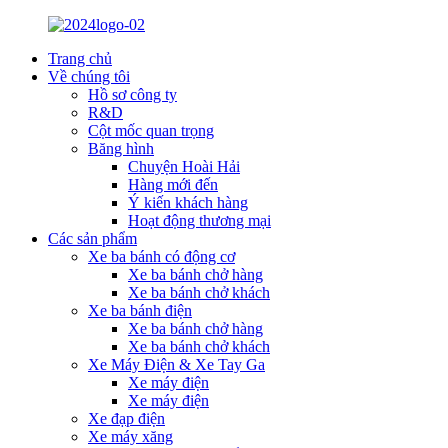
Trang chủ
Về chúng tôi
Hồ sơ công ty
R&D
Cột mốc quan trọng
Băng hình
Chuyện Hoài Hải
Hàng mới đến
Ý kiến ​​khách hàng
Hoạt động thương mại
Các sản phẩm
Xe ba bánh có động cơ
Xe ba bánh chở hàng
Xe ba bánh chở khách
Xe ba bánh điện
Xe ba bánh chở hàng
Xe ba bánh chở khách
Xe Máy Điện & Xe Tay Ga
Xe máy điện
Xe máy điện
Xe đạp điện
Xe máy xăng