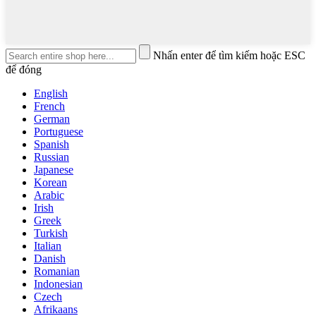
Nhấn enter để tìm kiếm hoặc ESC
để đóng
English
French
German
Portuguese
Spanish
Russian
Japanese
Korean
Arabic
Irish
Greek
Turkish
Italian
Danish
Romanian
Indonesian
Czech
Afrikaans