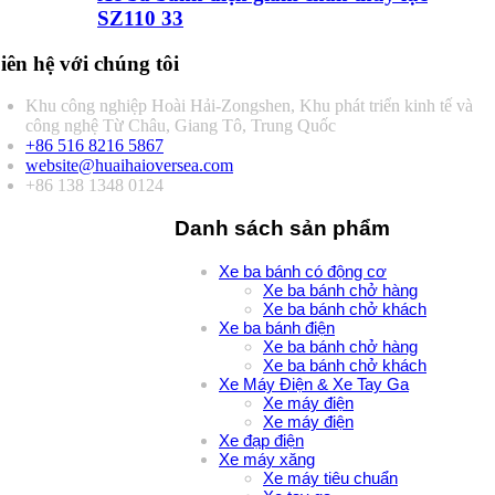
SZ110 33
iên hệ với chúng tôi
Khu công nghiệp Hoài Hải-Zongshen, Khu phát triển kinh tế và
công nghệ Từ Châu, Giang Tô, Trung Quốc
+86 516 8216 5867
website@huaihaioversea.com
+86 138 1348 0124
Danh sách sản phẩm
Xe ba bánh có động cơ
Xe ba bánh chở hàng
Xe ba bánh chở khách
Xe ba bánh điện
Xe ba bánh chở hàng
Xe ba bánh chở khách
Xe Máy Điện & Xe Tay Ga
Xe máy điện
Xe máy điện
Xe đạp điện
Xe máy xăng
Xe máy tiêu chuẩn