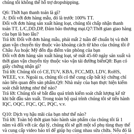
chúng tôi không thể hỗ trợ dropshipping.
Q6: Thời hạn thanh toán là gì?
A: Đối với đơn hàng mẫu, đó là trước 100% TT.
Đối với đơn hàng sản xuất hàng loạt, chúng tôi chấp nhận thanh
toán TT, L/C,DD,DP, Đảm bảo thương mại.Q7:Thời gian giao hàng
của bạn là bao lâu?
Trả lời: Đối với đơn hàng mẫu, phải mất 2 tuần để chuẩn bị và thời
gian vận chuyển tùy thuộc vào khoảng cách từ kho của chúng tôi ở
Châu Âu hoặc Mỹ đến địa điểm văn phòng của bạn
Đối với đơn hàng sản xuất hàng loạt, sẽ mất 45-60 ngày sản xuất và
thời gian vận chuyển tùy thuộc vào vận tải đường biểnQ8: Bạn có
giấy chứng nhận gì?
Trả lời: Chúng tôi có CE,TUV, KBA, FCC,MD, LDV, RoHS,
WEEE, v.v. Ngoài ra, chúng tôi có thể cung cấp bất kỳ chứng chỉ
nào liên quan đến sản phẩm.Q9: Nhà máy của bạn thực hiện kiểm
soát chất lượng như thế nào?
Trả lời: Chúng tôi sẽ bắt đầu quá trình kiểm soát chất lượng kể từ
khi bắt đầu sản xuất. Trong toàn bộ quá trình chúng tôi sẽ tiến hành
IQC, OQC, FQC, QC, PQC, v.v.
Q10: Dịch vụ hậu mãi của bạn như thế nào?
Trả lời: Toàn bộ thời gian bảo hành sản phẩm của chúng tôi là 1
năm và đối với các đại lý, chúng tôi sẽ gửi một số phụ tùng thay thế
và cung cấp video bảo trì để giúp họ cùng nhau sửa chữa. Nếu đó là