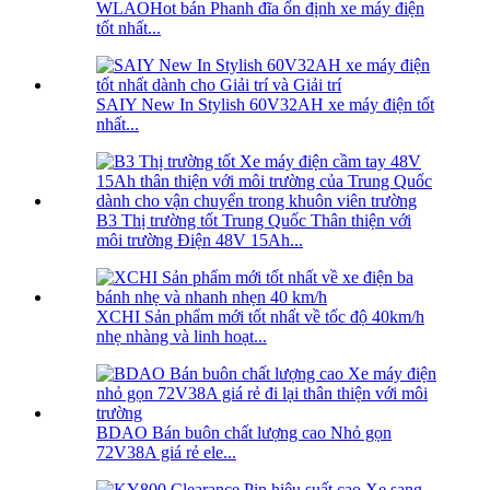
WLAOHot bán Phanh đĩa ổn định xe máy điện
tốt nhất...
SAIY New In Stylish 60V32AH xe máy điện tốt
nhất...
B3 Thị trường tốt Trung Quốc Thân thiện với
môi trường Điện 48V 15Ah...
XCHI Sản phẩm mới tốt nhất về tốc độ 40km/h
nhẹ nhàng và linh hoạt...
BDAO Bán buôn chất lượng cao Nhỏ gọn
72V38A giá rẻ ele...