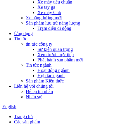
Xe máy tiêu chuẩn
Xe tay ga
Xe máy Cub
Xe năng lượng mới
Sản phẩm lưu trữ năng lượng
Trạm điện di động
Ứng dụng
Tin tức
tin tức công ty
Sự kiện quan trọng
Xem trước trực tiếp
Phát hành sản phẩm mới
Tin tức ngành
Hoạt động ngành
Hợp tác ngành
Sản phẩm Kiến thức
Liên hệ với chúng tôi
Để lại tin nhắn
Nhân sự
English
Trang chủ
Các sản phẩm