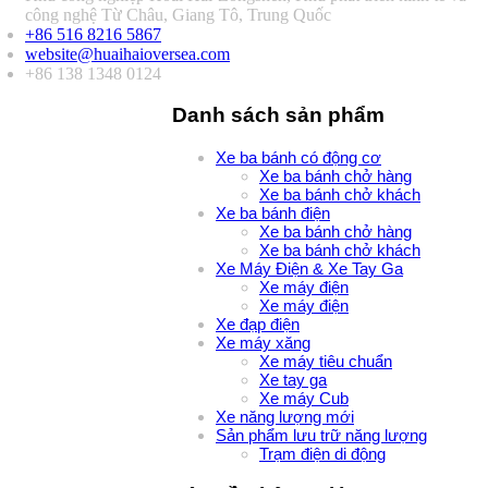
công nghệ Từ Châu, Giang Tô, Trung Quốc
+86 516 8216 5867
website@huaihaioversea.com
+86 138 1348 0124
Danh sách sản phẩm
Xe ba bánh có động cơ
Xe ba bánh chở hàng
Xe ba bánh chở khách
Xe ba bánh điện
Xe ba bánh chở hàng
Xe ba bánh chở khách
Xe Máy Điện & Xe Tay Ga
Xe máy điện
Xe máy điện
Xe đạp điện
Xe máy xăng
Xe máy tiêu chuẩn
Xe tay ga
Xe máy Cub
Xe năng lượng mới
Sản phẩm lưu trữ năng lượng
Trạm điện di động