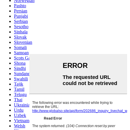
Norwegian
Pashto
Persian
Punjabi
Serbian
Sesotho
Sinhala
Slovak
Slovenian
Somali
Samoan
Scots Gaelic
Shona
Sindhi
Sundanese
Swahili
Tajik
Tamil
Telugu
Thai
Ukrainian
Urdu
Uzbek
Vietnamese
Welsh