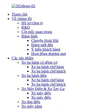
Trang chủ
Về chúng tôi
Hồ sơ công ty
R&D
Cột mốc quan trọng
Băng hình
Chuyện Hoài Hải
Hàng mới đến
Ý kiến ​​khách hàng
Hoạt động thương mại
Các sản phẩm
Xe ba bánh có động cơ
Xe ba bánh chở hàng
Xe ba bánh chở khách
Xe ba bánh điện
Xe ba bánh chở hàng
Xe ba bánh chở khách
Xe Máy Điện & Xe Tay Ga
Xe máy điện
Xe máy điện
Xe đạp điện
Xe máy xăng