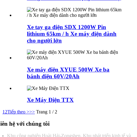
Xe tay ga điện SDX 1200W Pin
lithium 65km / h Xe máy điện dành
cho người lớn
Xe máy điện XYUE 500W Xe ba
bánh điện 60V/20Ah
Xe Máy Điện TTX
1
2
Tiếp theo >
>>
Trang 1 / 2
iên hệ với chúng tôi
Khu công nghiệp Hoài Hải-Zongshen, Khu phát triển kinh tế và